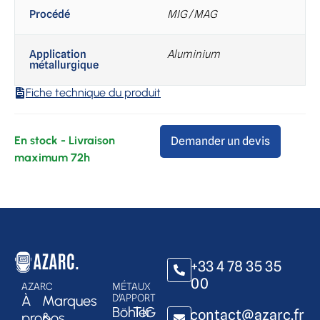
Procédé
MIG / MAG
Application
Aluminium
métallurgique
Fiche technique du produit
Demander un devis
+33 4 78 35 35
00
AZARC
MÉTAUX
À
Marques
D'APPORT
Böhler
TIG
contact@azarc.fr
propos
&