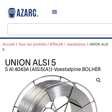
Accueil
/
Tous les produits
/
BÖHLER / voestalpine
/ UNION ALSI
5
UNION ALSI 5
S Al 4043A (AlSi5(A))
-
Voestalpine BOLHER