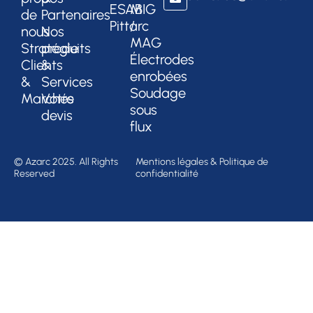
ESAB
MIG
de
Partenaires
Pittarc
/
nous
Nos
MAG
Stratégie
produits
Électrodes
Clients
&
enrobées
&
Services
Soudage
Marchés
Votre
sous
devis
flux
© Azarc 2025. All Rights
Mentions légales & Politique de
Reserved
confidentialité