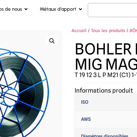
os de nous
Métaux d'apport
Accueil
/
Tous les produits
/
BÖH
BOHLER 
MIG MA
T 19 12 3 L P M21 (C1) 1
-
Informations produit
ISO
AWS
Diamètres disponibles