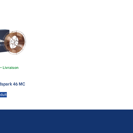
– Livraison
dspark 46 MC
oduit