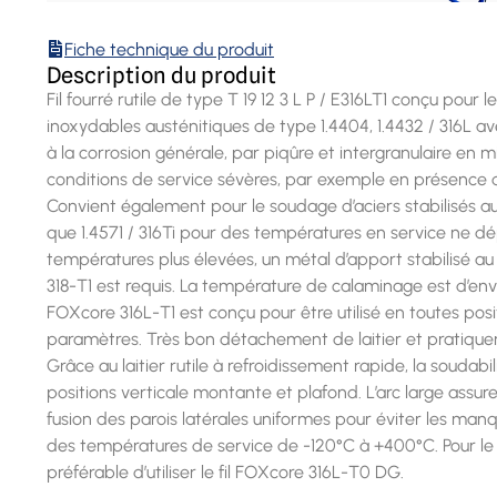
Fiche technique du produit
Description du produit
Fil fourré rutile de type T 19 12 3 L P / E316LT1 conçu pour
inoxydables austénitiques de type 1.4404, 1.4432 / 316L a
à la corrosion générale, par piqûre et intergranulaire en m
conditions de service sévères, par exemple en présence d
Convient également pour le soudage d’aciers stabilisés au
que 1.4571 / 316Ti pour des températures en service ne d
températures plus élevées, un métal d’apport stabilisé au
318-T1 est requis. La température de calaminage est d’envi
FOXcore 316L-T1 est conçu pour être utilisé en toutes pos
paramètres. Très bon détachement de laitier et pratique
Grâce au laitier rutile à refroidissement rapide, la soudabi
positions verticale montante et plafond. L’arc large assur
fusion des parois latérales uniformes pour éviter les man
des températures de service de -120°C à +400°C. Pour le 
préférable d’utiliser le fil FOXcore 316L-T0 DG.