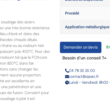
Procédé
 le soudage des aciers
Application métallurgique
vec une très bonne résistance
ilieu chloré et dans des
’acides chauds dilués.
 titane ou au niobium tels
Demander un devis
épassant pas 400°C. Pour des
 niobium tel que le FOXcore
Besoin d'un conseil ?
ron 850°C dans l’air.
itions sans changer les
04 78 35 35 00
ment aucune projection.
contact@azarc.fr
lité est excellente en
Lundi - Vendredi: 8h00 
e une pénétration et une
ques de fusion. Convient pour
soudage à plat il est