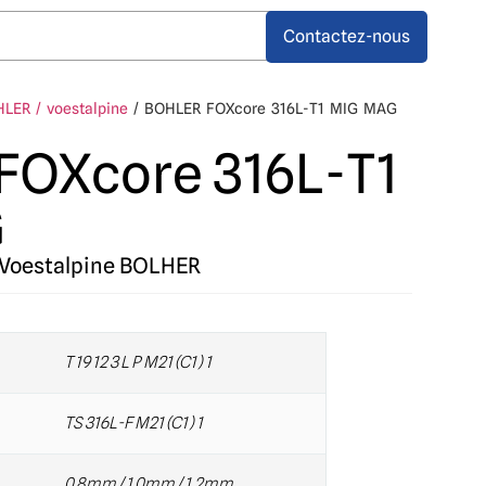
Contactez-nous
LER / voestalpine
/ BOHLER FOXcore 316L-T1 MIG MAG
FOXcore 316L-T1
G
Voestalpine BOLHER
T 19 12 3 L P M21 (C1) 1
TS 316L-F M21 (C1) 1
0.8mm / 1.0mm / 1.2mm