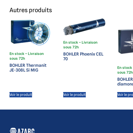
Autres produits
En stock – Livraison
sous 72h
En stock – Livraison
BOHLER Phoenix CEL
sous 72h
70
BOHLER Thermanit
En stock 
JE-308L Si MIG
sous 72h
BOHLER
diamon
Voir le produit
Voir le produit
Voir le pr